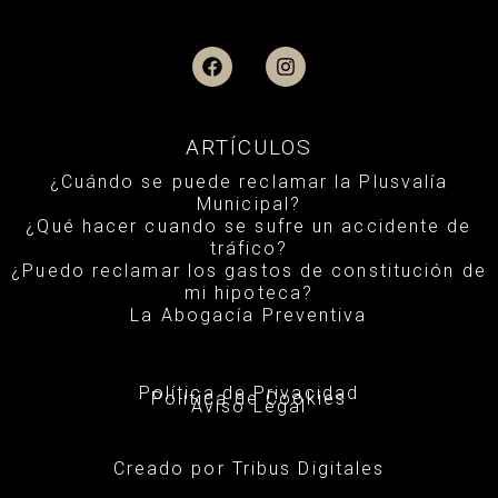
F
I
a
n
c
s
e
t
b
a
ARTÍCULOS
o
g
o
r
¿Cuándo se puede reclamar la Plusvalía
k
a
Municipal?
m
¿Qué hacer cuando se sufre un accidente de
tráfico?
¿Puedo reclamar los gastos de constitución de
mi hipoteca?
La Abogacía Preventiva
Política de Privacidad
Política de Cookies
Aviso Legal
Creado por Tribus Digitales